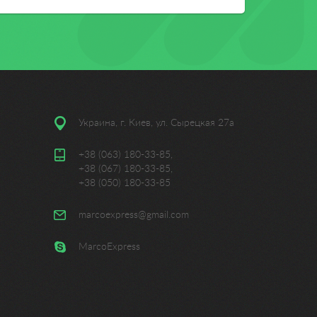
Украина, г. Киев, ул. Сырецкая 27а
+38 (063) 180-33-85
,
+38 (067) 180-33-85
,
+38 (050) 180-33-85
marcoexpress@gmail.com
MarcoExpress